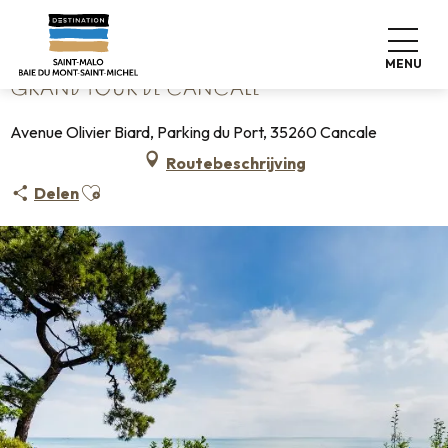
Aller
Home
Grand Tour de Cancale
au
contenu
MENU
principal
GRAND TOUR DE CANCALE
Avenue Olivier Biard, Parking du Port, 35260 Cancale
Routebeschrijving
Ajouter aux favoris
Delen