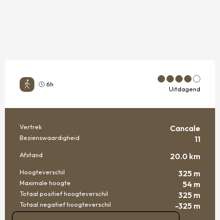
6h
Uitdagend
Vertrek
Cancale
PRAKTISCHE INFORMATIE
Bezienswaardigheid
11
Afstand
20.0 km
Hoogteverschil
325 m
Maximale hoogte
54 m
Totaal positief hoogteverschil
325 m
Totaal negatief hoogteverschil
-325 m
DOCUMENTATIE