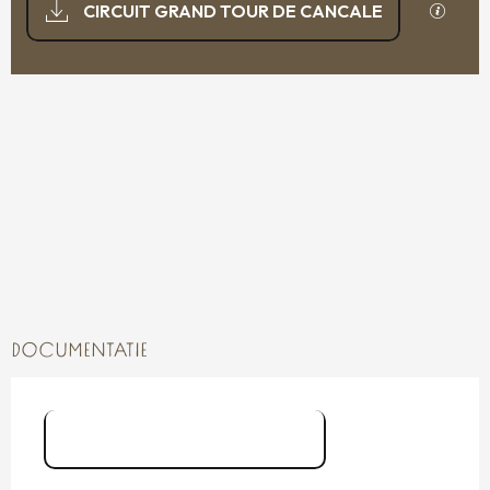
Met GP
CIRCUIT GRAND TOUR DE CANCALE
325 M DE HOOGTEVERSCHIL
HOOGTEVERSCHIL
DOCUMENTATIE
Grand Tour de Cancale