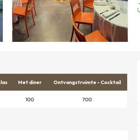
klas
Met diner
Ontvangstruimte - Cocktail
100
700