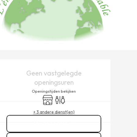
OPENINGSTIJDEN EN CONT
Geen vastgelegde
openingsuren
Openingstijden bekijken
Winkel op
Toiletten
+ 3 andere dienst(en)
02 99 21 19
▒▒