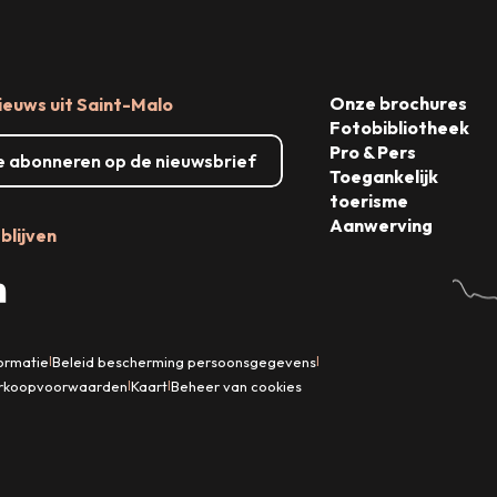
Onze brochures
ieuws uit Saint-Malo
Fotobibliotheek
Pro & Pers
me abonneren op de nieuwsbrief
Toegankelijk
toerisme
Aanwerving
blijven
formatie
Beleid bescherming persoonsgegevens
|
|
rkoopvoorwaarden
Kaart
Beheer van cookies
|
|