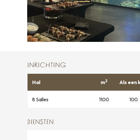
INRICHTING
2
Hal
m
Als een 
8 Salles
1100
100
DIENSTEN