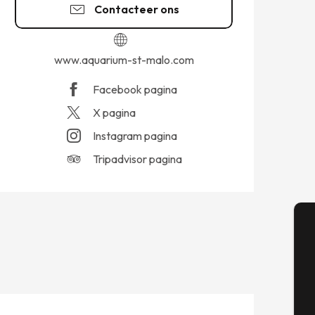
Contacteer ons
www.aquarium-st-malo.com
Facebook pagina
X pagina
Instagram pagina
Tripadvisor pagina
A
Se