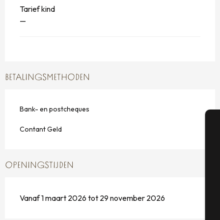
Tarief kind
—
BETALINGSMETHODEN
Bank- en postcheques
Contant Geld
A
OPENINGSTIJDEN
Se
Vanaf 1 maart 2026 tot 29 november 2026
G