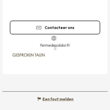
Contacteer ons
fermedesolidor.fr
GESPROKEN TALEN
GESPROKEN TALEN
Een fout melden