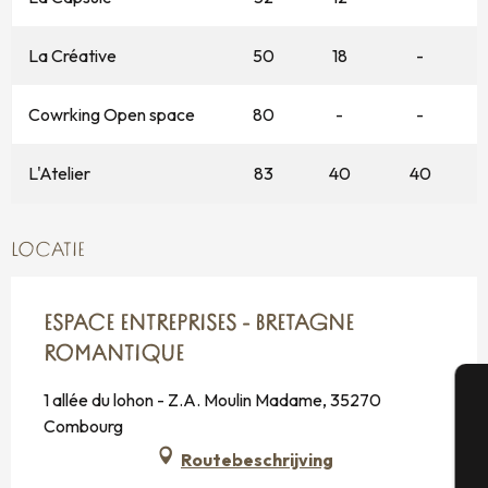
La Créative
50
18
-
Cowrking Open space
80
-
-
L'Atelier
83
40
40
LOCATIE
ESPACE ENTREPRISES - BRETAGNE
ROMANTIQUE
1 allée du lohon - Z.A. Moulin Madame, 35270
Combourg
A
Routebeschrijving