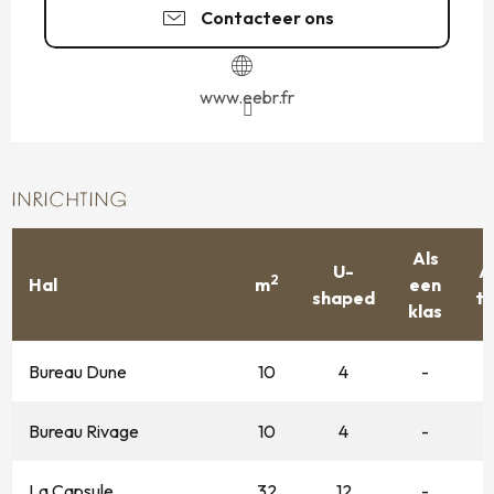
Contacteer ons
www.eebr.fr
INRICHTING
Als
U-
A
2
Hal
m
een
shaped
t
klas
Bureau Dune
10
4
-
Bureau Rivage
10
4
-
La Capsule
32
12
-