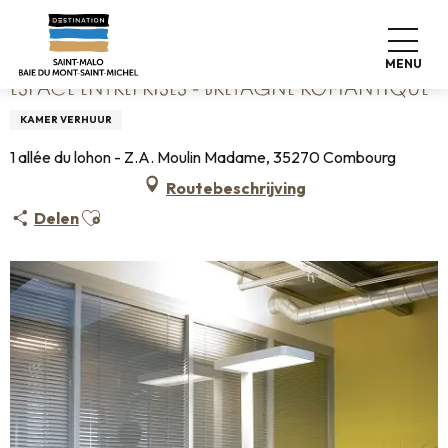
Aller
Home
Espace entreprises - Bretagne romantique
au
contenu
MENU
principal
ESPACE ENTREPRISES - BRETAGNE ROMANTIQUE
KAMER VERHUUR
1 allée du lohon - Z.A. Moulin Madame, 35270 Combourg
Routebeschrijving
Ajouter aux favoris
Delen