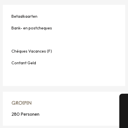
Betaalkaarten
Bank- en postcheques
Chéques Vacances (F)
Contant Geld
GROEPEN
GROEPEN
A
280 Personen