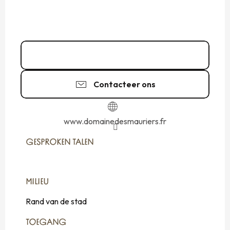
Bel
Contacteer ons
www.domainedesmauriers.fr
GESPROKEN TALEN
GESPROKEN TALEN
MILIEU
MILIEU
Rand van de stad
TOEGANG
TOEGANG