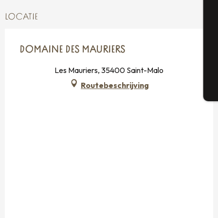
Se
LOCATIE
DOMAINE DES MAURIERS
G
Les Mauriers, 35400 Saint-Malo
Routebeschrijving
T