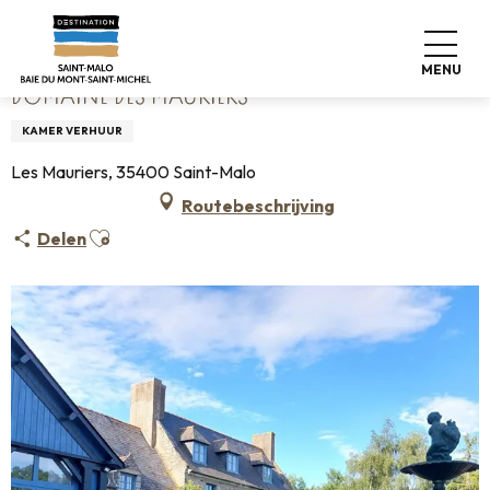
Aller
Home
Domaine des Mauriers
au
contenu
MENU
principal
DOMAINE DES MAURIERS
KAMER VERHUUR
Les Mauriers, 35400 Saint-Malo
Routebeschrijving
Ajouter aux favoris
Delen