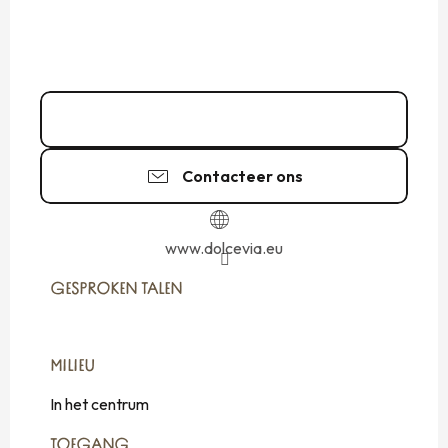
06 67 95 02
▒▒
Contacteer ons
www.dolcevia.eu
GESPROKEN TALEN
GESPROKEN TALEN
MILIEU
MILIEU
In het centrum
TOEGANG
TOEGANG