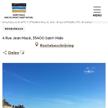
Aller
Home
DolceVia - Agence de voyage à vélo
au
contenu
MENU
principal
DOLCEVIA - AGENCE DE VOYAGE À VÉLO
REISBUREAUS
4 Rue Jean Macé, 35400 Saint-Malo
Routebeschrijving
Ajouter aux favoris
Delen