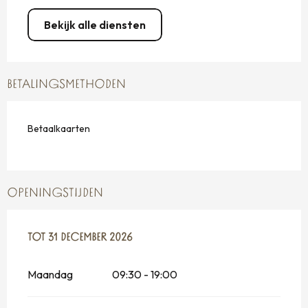
Bekijk alle diensten
BETALINGSMETHODEN
Betaalkaarten
OPENINGSTIJDEN
VANAF
TOT
31 DECEMBER 2026
23 MAART 2026
TOT
31 DECEMBER 2026
Maandag
09:30 - 19:00