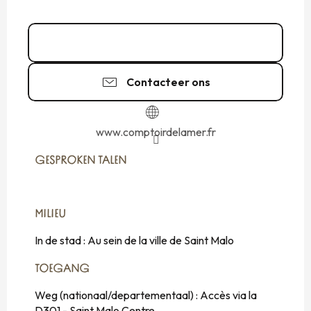
02 99 40 02
▒▒
Contacteer ons
www.comptoirdelamer.fr
GESPROKEN TALEN
GESPROKEN TALEN
MILIEU
MILIEU
In de stad :
Au sein de la ville de Saint Malo
TOEGANG
TOEGANG
Weg (nationaal/departementaal) : Accès via la
D301 - Saint Malo Centre