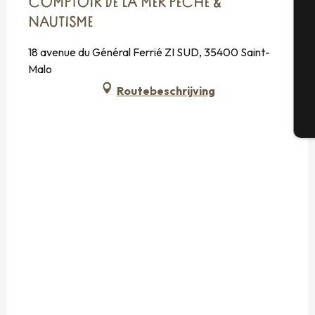
COMPTOIR DE LA MER PÊCHE &
Se
NAUTISME
18 avenue du Général Ferrié ZI SUD, 35400 Saint-
G
Malo
Routebeschrijving
T