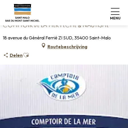
Aller
Home
Comptoir de la mer Pêche & Nautisme
au
contenu
MENU
principal
COMPTOIR DE LA MER PÊCHE & NAUTISME
18 avenue du Général Ferrié ZI SUD, 35400 Saint-Malo
Routebeschrijving
Ajouter aux favoris
Delen