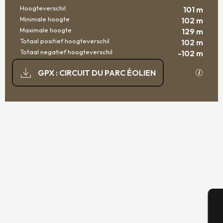
Hoogteverschil
101 m
Minimale hoogte
102 m
Maximale hoogte
129 m
Totaal positief hoogteverschil
102 m
Totaal negatief hoogteverschil
-102 m
DOCUMENTATIE
Met GP
GPX : CIRCUIT DU PARC ÉOLIEN
101 M DE HOOGTEVERSCHIL
HOOGTEVERSCHIL
A