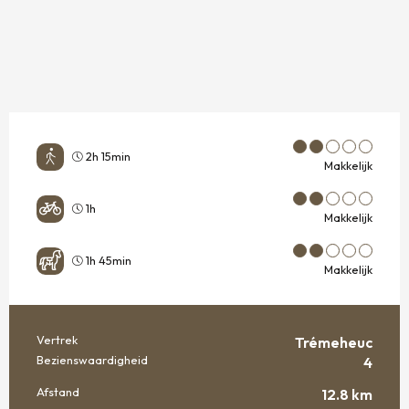
2h 15min
Makkelijk
1h
Makkelijk
1h 45min
Makkelijk
Vertrek
Trémeheuc
PRAKTISCHE INFORMATIE
Bezienswaardigheid
4
Afstand
12.8 km