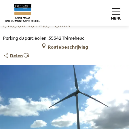
Aller
Home
Circuit du Parc Éolien
au
contenu
MENU
principal
CIRCUIT DU PARC ÉOLIEN
Parking du parc éolien, 35342 Trémeheuc
Routebeschrijving
Ajouter aux favoris
Delen