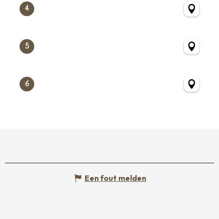
4
5
6
Een fout melden