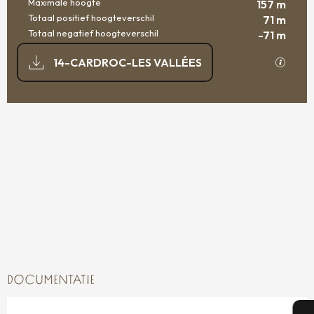
Maximale hoogte
157 m
Totaal positief hoogteverschil
71 m
Totaal negatief hoogteverschil
-71 m
DOCUMENTATIE
Met GP
14-CARDROC-LES VALLÉES
70 M DE HOOGTEVERSCHIL
HOOGTEVERSCHIL
DOCUMENTATIE