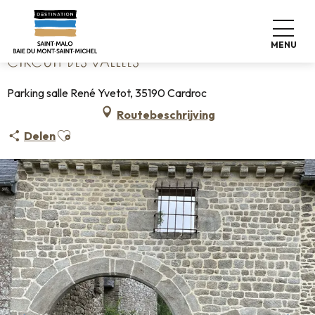
Aller
Home
Circuit des Vallées
au
contenu
MENU
principal
CIRCUIT DES VALLÉES
Parking salle René Yvetot, 35190 Cardroc
Routebeschrijving
Ajouter aux favoris
Delen