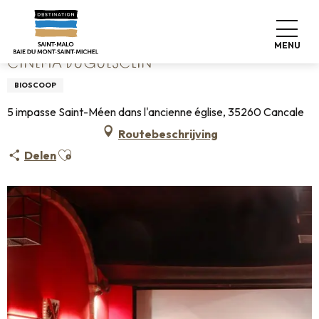
Aller
Home
Cinéma Duguesclin
au
contenu
MENU
principal
CINÉMA DUGUESCLIN
BIOSCOOP
5 impasse Saint-Méen dans l'ancienne église, 35260 Cancale
Routebeschrijving
Ajouter aux favoris
Delen