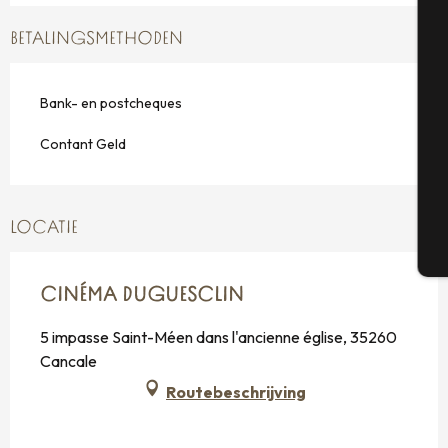
A
BETALINGSMETHODEN
Se
Bank- en postcheques
Contant Geld
G
LOCATIE
T
CINÉMA DUGUESCLIN
5 impasse Saint-Méen dans l'ancienne église, 35260
Cancale
Routebeschrijving