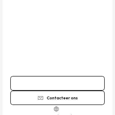
02 99 89 75
▒▒
Contacteer ons