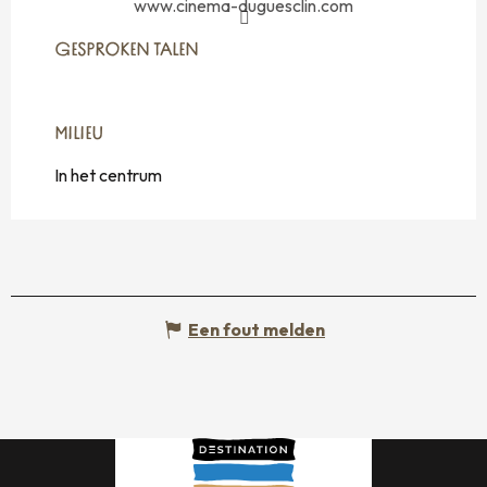
www.cinema-duguesclin.com
GESPROKEN TALEN
GESPROKEN TALEN
MILIEU
MILIEU
In het centrum
Een fout melden