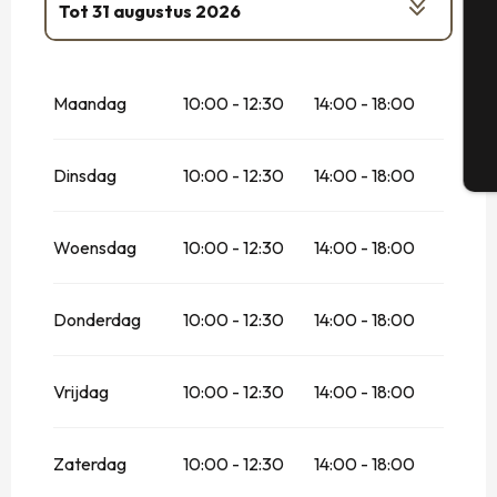
Tot
31 augustus 2026
Vanaf
1 april 2026
tot
1 mei 2026
G
Maandag
10:00 - 12:30
14:00 - 18:00
Vanaf
2 mei 2026
tot
3 mei 2026
T
Dinsdag
10:00 - 12:30
14:00 - 18:00
Vanaf
4 mei 2026
tot
29 mei 2026
Vanaf
30 mei 2026
tot
30 juni 2026
Woensdag
10:00 - 12:30
14:00 - 18:00
Vanaf
1 september 2026
tot
18
september 2026
Donderdag
10:00 - 12:30
14:00 - 18:00
Vanaf
19 september 2026
tot
20
september 2026
Vrijdag
Vanaf
21 september 2026
10:00 - 12:30
14:00 - 18:00
tot
11
oktober 2026
Vanaf
12 oktober 2026
tot
24 oktober
Zaterdag
10:00 - 12:30
14:00 - 18:00
2026