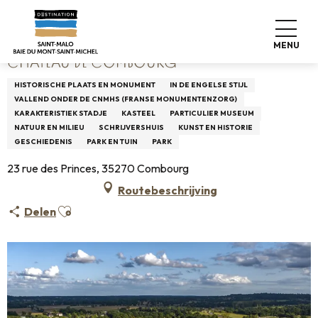
Aller
Home
Château de Combourg
au
contenu
MENU
principal
CHÂTEAU DE COMBOURG
HISTORISCHE PLAATS EN MONUMENT
IN DE ENGELSE STIJL
VALLEND ONDER DE CNMHS (FRANSE MONUMENTENZORG)
KARAKTERISTIEK STADJE
KASTEEL
PARTICULIER MUSEUM
NATUUR EN MILIEU
SCHRIJVERSHUIS
KUNST EN HISTORIE
GESCHIEDENIS
PARK EN TUIN
PARK
23 rue des Princes, 35270 Combourg
Routebeschrijving
Ajouter aux favoris
Delen