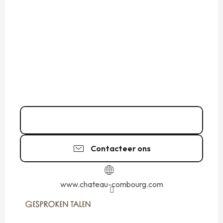
02 99 73 22
▒▒
Contacteer ons
www.chateau-combourg.com
GESPROKEN TALEN
GESPROKEN TALEN