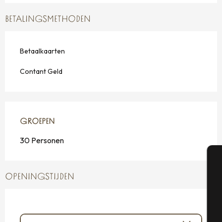
BETALINGSMETHODEN
Betaalkaarten
Contant Geld
GROEPEN
GROEPEN
30 Personen
A
OPENINGSTIJDEN
Se