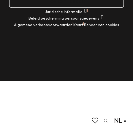
Hoe kom ik daar?
|
Juridische informatie
|
Beleid bescherming persoonsgegevens
|
|
Algemene verkoopvoorwaarden
Kaart
Beheer van cookies
NL
Zoek op
Voir les favoris