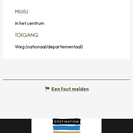
MILIEU
MILIEU
In het centrum
TOEGANG
TOEGANG
Weg (nationaal/departementaal)
Een fout melden