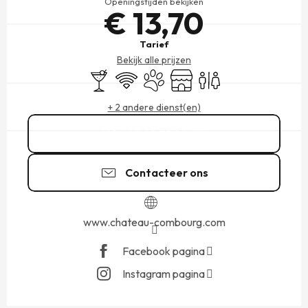
Openingstijden bekijken
€ 13,70
Tarief
Bekijk alle prijzen
Bar / Versnaperingsbar
Wifi
Dieren toegelaten
Winkel op
Toiletten
+ 2 andere dienst(en)
02 99 73 22
▒▒
Contacteer ons
www.chateau-combourg.com
Facebook pagina
Instagram pagina