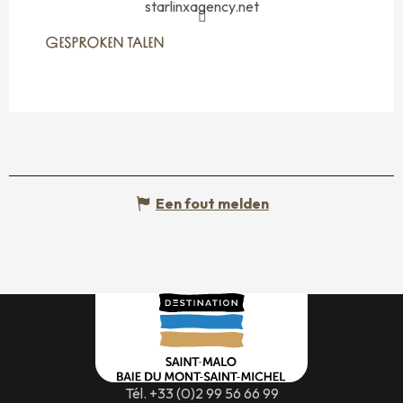
starlinxagency.net
GESPROKEN TALEN
GESPROKEN TALEN
Een fout melden
Tél. +33 (0)2 99 56 66 99