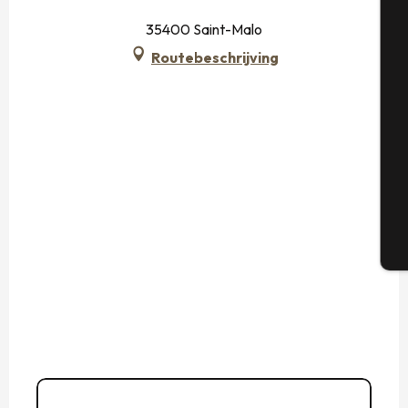
A
35400 Saint-Malo
Routebeschrijving
Se
G
T
06 73 10 36
▒▒