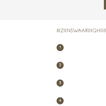
BEZIENSWAARDIGHEI
1
2
3
4