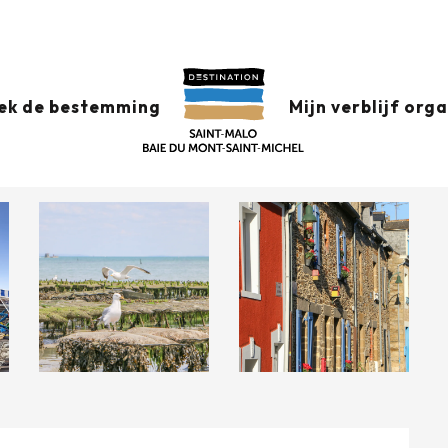
ORT DE LA HOULE
ek de bestemming
Mijn verblijf org
jving