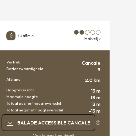
45min
Makkelijk
Vertrek
Cancale
PRAKTISCHE INFORMATIE
Bezienswaardigheid
5
Afstand
2.0 km
Hoogteverschil
13 m
Maximale hoogte
18 m
Totaal positief hoogteverschil
13 m
Totaal negatief hoogteverschil
-13 m
DOCUMENTATIE
Met GPX / KML-be
BALADE ACCESSIBLE CANCALE
Voir le tracé en détail