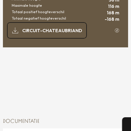
Maximale hoogte
116 m
Totaal positief hoogteverschil
168 m
Totaal negatief hoogteverschil
-168 m
DOCUMENTATIE
Met GP
CIRCUIT-CHATEAUBRIAND
167 M DE HOOGTEVERSCHIL
HOOGTEVERSCHIL
DOCUMENTATIE