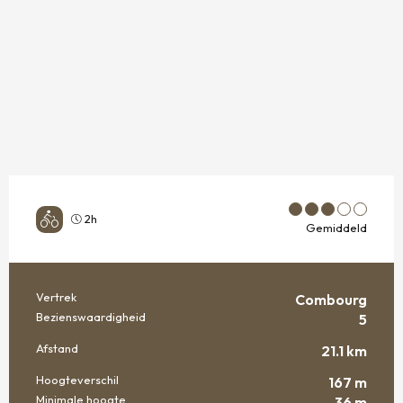
2h
Gemiddeld
Vertrek
Combourg
PRAKTISCHE INFORMATIE
Bezienswaardigheid
5
Afstand
21.1 km
Hoogteverschil
167 m
Minimale hoogte
36 m