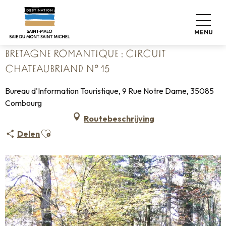
Aller
Home
au
Bretagne Romantique : Circuit Chateaubriand n° 15
contenu
MENU
principal
BRETAGNE ROMANTIQUE : CIRCUIT
CHATEAUBRIAND N° 15
Bureau d'Information Touristique, 9 Rue Notre Dame, 35085
Combourg
Routebeschrijving
Ajouter aux favoris
Delen