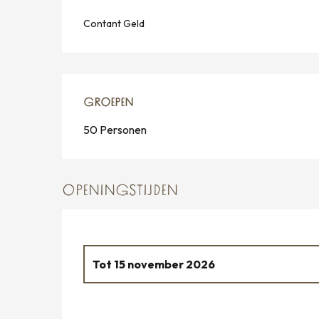
Contant Geld
GROEPEN
GROEPEN
50 Personen
OPENINGSTIJDEN
Tot
15 november 2026
Vanaf
1 maart 2026
tot
31 maart 2026