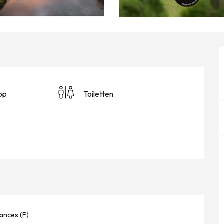
op
Toiletten
ances (F)