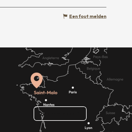
Een fout melden
Hoe kom ik daar?