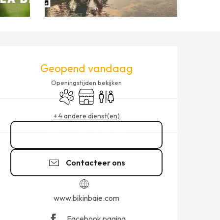
OPENINGSTIJDEN EN CONT
Geopend vandaag
Openingstijden bekijken
Dieren toegelaten
Winkel op
Toiletten
+ 4 andere dienst(en)
07 49 26 56
▒▒
Contacteer ons
www.bikinbaie.com
Facebook pagina