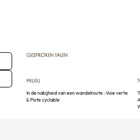
GESPROKEN TALEN
GESPROKEN TALEN
MILIEU
MILIEU
In de nabijheid van een wandelroute :
Voie verte
T
& Piste cyclable
A
W