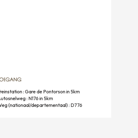
TOEGANG
TOEGANG
reinstation : Gare de Pontorson in 5km
utosnelweg : N176 in 5km
eg (nationaal/departementaal) : D776