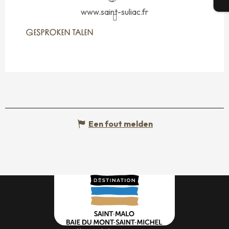
T
www.saint-suliac.fr
GESPROKEN TALEN
GESPROKEN TALEN
Een fout melden