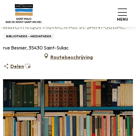
Aller
Home
Bibliothèque municipale de Saint-Suliac
au
contenu
MENU
principal
BIBLIOTHÈQUE MUNICIPALE DE SAINT-SULIAC
BIBLIOTHEEK - MEDIATHEEK
rue Besnier, 35430 Saint-Suliac
Routebeschrijving
Ajouter aux favoris
Delen