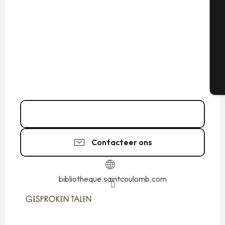
Se
G
T
02 99 89 48
▒▒
Contacteer ons
bibliotheque.saintcoulomb.com
GESPROKEN TALEN
GESPROKEN TALEN