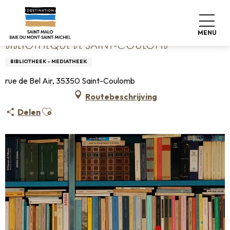
Aller
Home
Bibliothèque de Saint-Coulomb
au
contenu
MENU
principal
BIBLIOTHÈQUE DE SAINT-COULOMB
BIBLIOTHEEK - MEDIATHEEK
rue de Bel Air, 35350 Saint-Coulomb
Routebeschrijving
Ajouter aux favoris
Delen