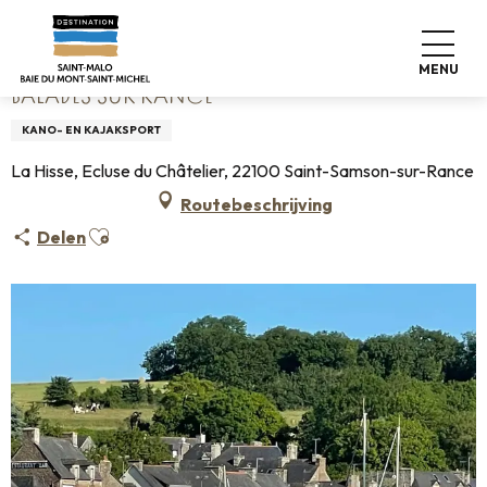
Aller
Home
Balades sur Rance
au
contenu
MENU
principal
BALADES SUR RANCE
KANO- EN KAJAKSPORT
La Hisse, Ecluse du Châtelier, 22100 Saint-Samson-sur-Rance
Routebeschrijving
Ajouter aux favoris
Delen