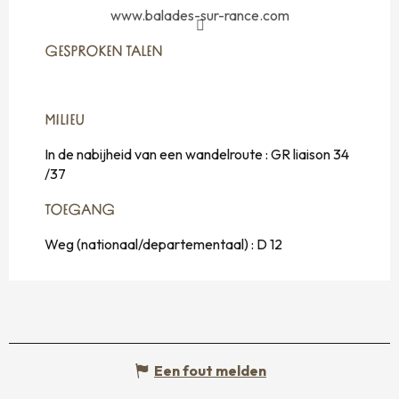
www.balades-sur-rance.com
GESPROKEN TALEN
GESPROKEN TALEN
MILIEU
MILIEU
In de nabijheid van een wandelroute :
GR liaison 34
/37
TOEGANG
TOEGANG
Weg (nationaal/departementaal) : D 12
Een fout melden