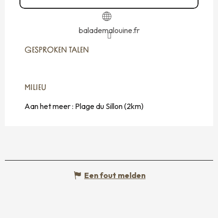
balademalouine.fr
GESPROKEN TALEN
GESPROKEN TALEN
MILIEU
MILIEU
Aan het meer :
Plage du Sillon
(2km)
Een fout melden