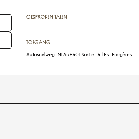
GESPROKEN TALEN
GESPROKEN TALEN
TOEGANG
TOEGANG
Autosnelweg : N176/E401 Sortie Dol Est Fougères