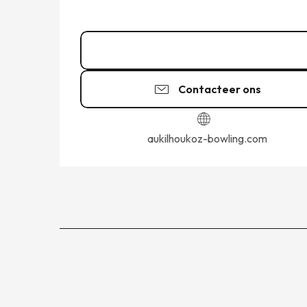
02 99 80 79
▒▒
Contacteer ons
aukilhoukoz-bowling.com