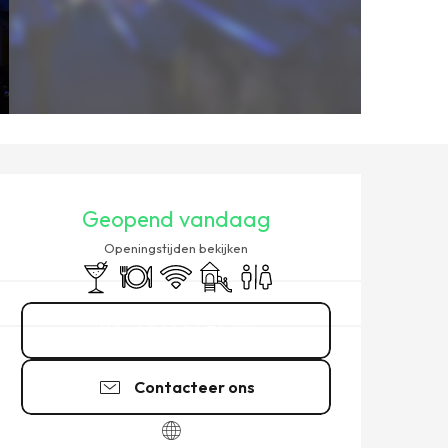
OPENINGSTIJDEN EN CONT
Geopend vandaag
Openingstijden bekijken
Bar / Versnaperingsbar
Restaurant
Wifi
Kinderspelen / Speelruimte
Toiletten
02 99 80 79
▒▒
Contacteer ons