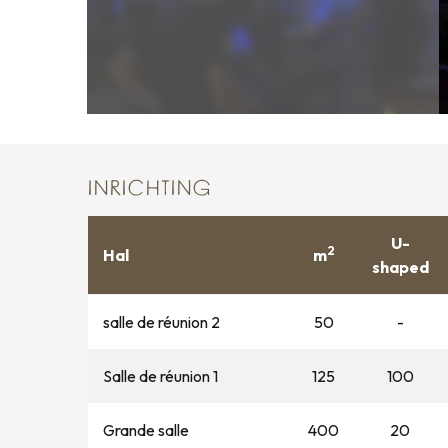
INRICHTING
U-
2
Hal
m
shaped
salle de réunion 2
50
-
Salle de réunion 1
125
100
Grande salle
400
20