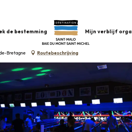
ek de bestemming
Mijn verblijf org
l-de-Bretagne
Routebeschrijving