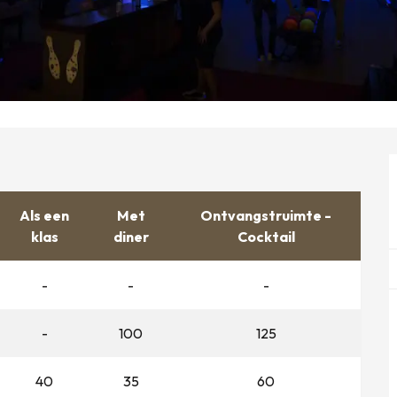
Als een
Met
Ontvangstruimte -
klas
diner
Cocktail
-
-
-
-
100
125
40
35
60