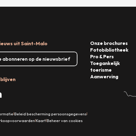
Onze brochures
ieuws uit Saint-Malo
Fotobibliotheek
Pro & Pers
me abonneren op de nieuwsbrief
Toegankelijk
toerisme
Aanwerving
blijven
formatie
Beleid bescherming persoonsgegevens
|
|
rkoopvoorwaarden
Kaart
Beheer van cookies
|
|