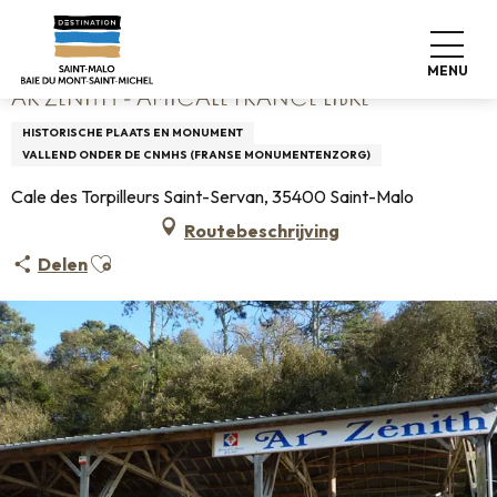
Aller
Home
Ar Zenith - Amicale France Libre
au
contenu
MENU
principal
AR ZENITH - AMICALE FRANCE LIBRE
HISTORISCHE PLAATS EN MONUMENT
VALLEND ONDER DE CNMHS (FRANSE MONUMENTENZORG)
Cale des Torpilleurs Saint-Servan, 35400 Saint-Malo
Routebeschrijving
Ajouter aux favoris
Delen