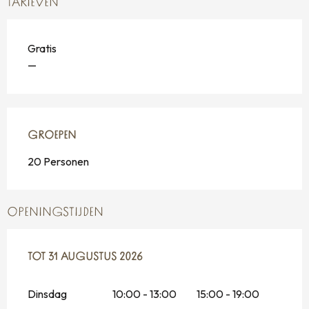
TARIEVEN
Gratis
—
GROEPEN
GROEPEN
20 Personen
OPENINGSTIJDEN
VANAF
TOT
31 AUGUSTUS 2026
1 JULI 2026
TOT
31 AUGUSTUS 2026
Dinsdag
10:00 - 13:00
15:00 - 19:00